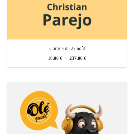
Corrida du 27 août
Plage
18,00
€
–
237,00
€
de
prix :
18,00 €
à
237,00 €