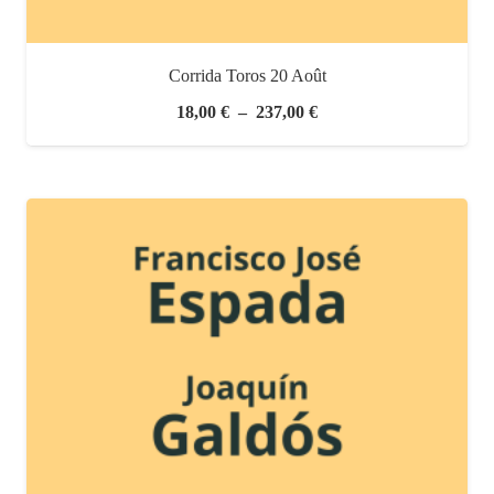
Corrida Toros 20 Août
Plage
18,00
€
–
237,00
€
de
prix :
18,00 €
à
237,00 €