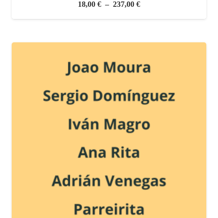
Plage
18,00
€
–
237,00
€
de
prix :
18,00 €
à
237,00 €