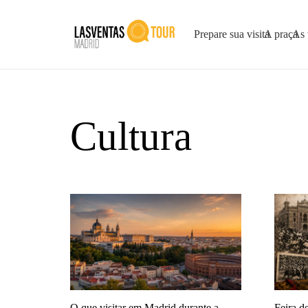
Prepare sua visita
A praça
As 
Cultura
O que visitar em Madrid durante a
Feira d