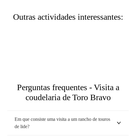
Visita VIP
Outras actividades interessantes:
Visita individual
Visitas de grupo
Tourada de salão
Perguntas frequentes - Visita a
coudelaria de Toro Bravo
Em que consiste uma visita a um rancho de touros
de lide?