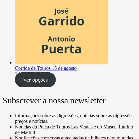
Corrida de Touros 15 de agosto
Intervalo
18,00
€
-
237,00
€
de
Ver opções
preços:
18,00 €
a
Subscrever a nossa newsletter
237,00 €
Informações sobre as digressões, notícias sobre as digressões,
preços e notícias.
Notícias da Praça de Touros Las Ventas e do Museu Taurino
de Madrid
Notificações e reservas antecipadas de bilhetes para touradas.