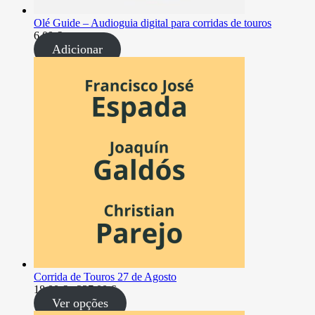
Olé Guide – Audioguia digital para corridas de touros
6,00
€
Adicionar
Corrida de Touros 27 de Agosto
Intervalo
18,00
€
-
237,00
€
de
Ver opções
preços: