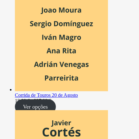
18,00 €
a
237,00 €
Corrida de Touros 20 de Agosto
Intervalo
18,00
€
-
237,00
€
de
Ver opções
preços:
18,00 €
a
237,00 €