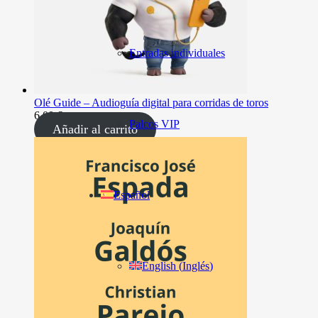
Entradas individuales
Olé Guide – Audioguía digital para corridas de toros
6,00
€
Palcos VIP
Añadir al carrito
Español
English
(
Inglés
)