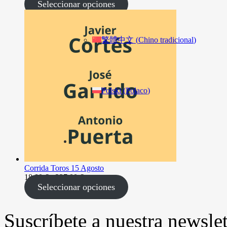
de
Seleccionar opciones
precios:
desde
18,00 €
hasta
繁體中文
(
Chino tradicional
)
237,00 €
Polski
(
Polaco
)
Corrida Toros 15 Agosto
Rango
18,00
€
-
237,00
€
de
Seleccionar opciones
precios:
desde
18,00 €
Suscríbete a nuestra newslet
hasta