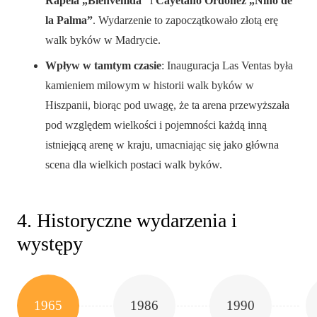
Rapela „Bienvenida”
i
Cayetano Ordóñez „Niño de
la Palma”
. Wydarzenie to zapoczątkowało złotą erę
walk byków w Madrycie.
Wpływ w tamtym czasie
: Inauguracja Las Ventas była
kamieniem milowym w historii walk byków w
Hiszpanii, biorąc pod uwagę, że ta arena przewyższała
pod względem wielkości i pojemności każdą inną
istniejącą arenę w kraju, umacniając się jako główna
scena dla wielkich postaci walk byków.
4. Historyczne wydarzenia i
występy
1965
1986
1990