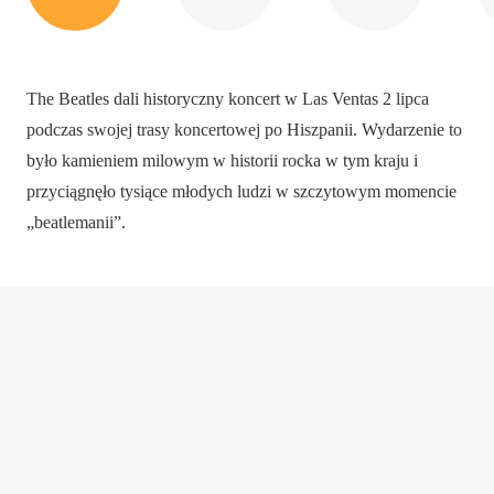
The Beatles dali historyczny koncert w Las Ventas 2 lipca
podczas swojej trasy koncertowej po Hiszpanii. Wydarzenie to
było kamieniem milowym w historii rocka w tym kraju i
przyciągnęło tysiące młodych ludzi w szczytowym momencie
„beatlemanii”.
AKTUALNOŚCI
,
CIEKAWOSTKI
,
INNE
DZIAŁANIA
,
KULTURA
Interesujące posty o arenie walk
3 miesiące temu
byków
Co zwiedzić w Madrycie podczas wizyty
Papieża
Zapisz się do naszego newslettera