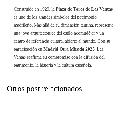
Construida en 1929, la
Plaza de Toros de Las Ventas
es uno de los grandes símbolos del patrimonio
madrileño. Más allá de su dimensión taurina, representa
una joya arquitectónica del estilo neomudéjar y un
centro de referencia cultural abierto al mundo. Con su
participación en
Madrid Otra Mirada 2025
, Las
Ventas reafirma su compromiso con la difusión del
patrimonio, la historia y la cultura española.
CULTURA
,
CURIOSIDADES
,
NOTICIAS
,
OTRAS
ACTIVIDADES
hace 3 meses
Otros post relacionados
Qué visitar en Madrid durante la visita del
CULTURA
,
CURIOSIDADES
,
NOTICIAS
,
OTRAS
CULTURA
,
CURIOSIDADES
,
NOTICIAS
,
OTRAS
ACTIVIDADES
ACTIVIDADES
Papa
CULTURA
,
CURIOSIDADES
,
NOTICIAS
,
OTRAS
hace 3 meses
hace 4 meses
ACTIVIDADES
hace 7 meses
Feria San Isidro 2026
Espectáculo Flamenco en Madrid + Tour
Las Ventas: el mejor flamenco en vivo en
Las Ventas Tour y el Museo Taurino de
tablao
Madrid presentan en FITUR 2026 sus