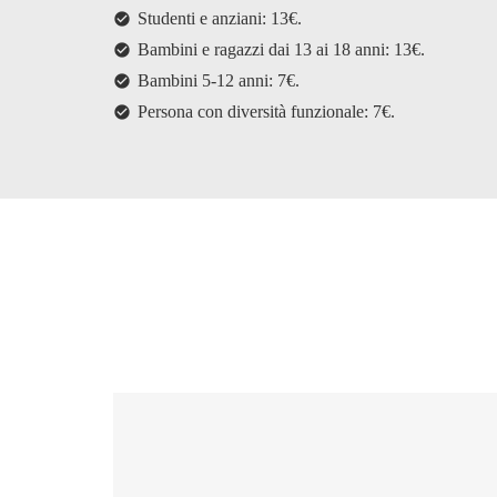
Studenti e anziani: 13€.
check_circle
Bambini e ragazzi dai 13 ai 18 anni: 13€.
check_circle
Bambini 5-12 anni: 7€.
check_circle
Persona con diversità funzionale: 7€.
check_circle