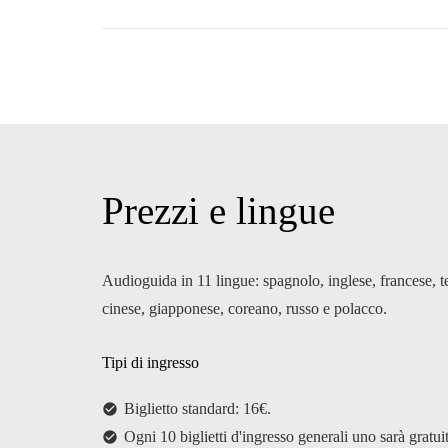
Prezzi e lingue
Audioguida in 11 lingue: spagnolo, inglese, francese, t
cinese, giapponese, coreano, russo e polacco.
Tipi di ingresso
Biglietto standard: 16€.
check_circle
Ogni 10 biglietti d'ingresso generali uno sarà gratui
check_circle