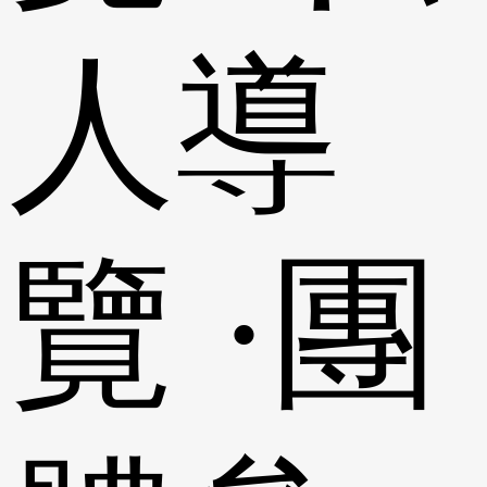
人導
覽 ·團