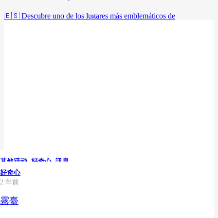
🇪🇸 Descubre uno de los lugares más emblemáticos de
其他活动
其他活动
其他活动
訊息
其他活动
,
,
,
,
好奇心
好奇心
好奇心
好奇心
,
,
,
,
文化
文化
文化
訊息
,
,
,
訊息
訊息
訊息
4 個月前
7 個月前
8 個月前
10 個月前
2 年前
其他活动
其他活动
文化
其他活动
好奇心
好奇心
好奇心
,
訊息
,
,
好奇心
好奇心
,
,
文化
文化
,
,
訊息
訊息
3 個月前
3 個月前
1 年前
2 年前
2 年前
2 年前
2 年前
馬德里佛朗明哥秀+拉斯文塔斯巡迴演出：最
Las Ventas Tour 與馬德里鬥牛博物館於 FITUR
拉斯文塔斯旅遊團成員，馬德里獨特目的地：
馬德里 Las Ventas 巡迴演唱會 2025 年再看一
美食指南：從戒指到餐桌：拉斯文塔斯附近的
教宗訪問期間馬德里必去景點
聖伊西德羅鬥牛節 2026
佳現場佛朗明哥塔布拉奧
2026 呈現全新 360º 虛擬實境體驗
馬德里獨特的旅遊體驗
次
參觀馬德里拉斯文塔斯：最道地的文化體驗
必備風味
馬德里的弗拉門戈小鼓
拉斯班塔斯鬥牛場座位圖
看台與皇家包廂
露臺