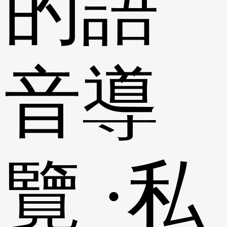
的語
音導
覽 ·私