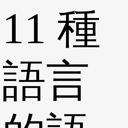
11 種
語言