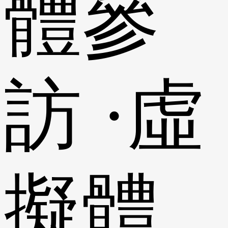
體參
訪 ·虛
擬體