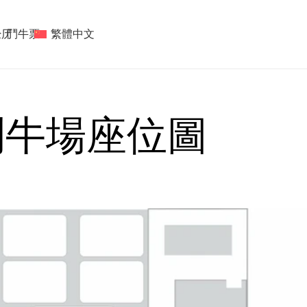
经历
鬥牛票
繁體中文
鬥牛場座位圖