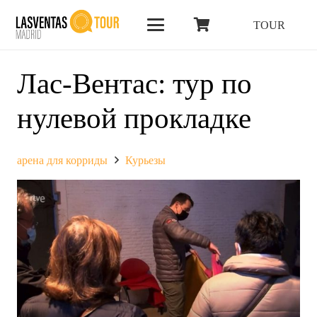
TOUR
Лас-Вентас: тур по
нулевой прокладке
арена для корриды
Курьезы